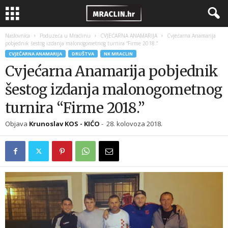
Naslovnica
Poduzeća u Mraclinu
CVJEĆARNA ANAMARIJA
Cvjećarna Anamarija
pobjednik šestog izdanja malonogometnog turnira “Firme 2018.”
CVJEĆARNA ANAMARIJA
DRUŠTVA
NK MRACLIN
Cvjećarna Anamarija pobjednik
šestog izdanja malonogometnog
turnira “Firme 2018.”
Objava
Krunoslav KOS - KIĆO
-
28. kolovoza 2018.