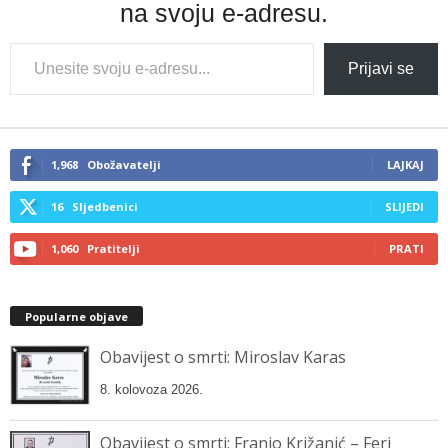
na svoju e-adresu.
Type
Prijavi se
your
email…
1,968
Obožavatelji
LAJKAJ
16
Sljedbenici
SLIJEDI
1,060
Pratitelji
PRATI
Popularne objave
Obavijest o smrti: Miroslav Karas
8. kolovoza 2026.
Obavijest o smrti: Franjo Križanić – Feri