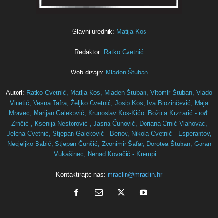
Glavni urednik:
Matija Kos
Redaktor:
Ratko Cvetnić
Web dizajn:
Mladen Štuban
Autori:
Ratko Cvetnić,
Matija Kos,
Mladen Štuban,
Vitomir Štuban,
Vlado
Vinetić,
Vesna Tafra,
Željko Cvetnić,
Josip Kos,
Iva Brozinčević,
Maja
Mravec,
Marijan Galeković,
Krunoslav Kos-Kićo,
Božica Krznarić - rođ.
Zrnčić ,
Ksenija Nestorović ,
Jasna Čunović,
Doriana Crnić-Vlahovac,
Jelena Cvetnić,
Stjepan Galeković - Benov,
Nikola Cvetnić - Esperantov,
Nedjeljko Babić,
Stjepan Čunčić,
Zvonimir Šafar,
Dorotea Štuban,
Goran
Vukašinec,
Nenad Kovačić - Krempi ...
Kontaktirajte nas:
mraclin@mraclin.hr