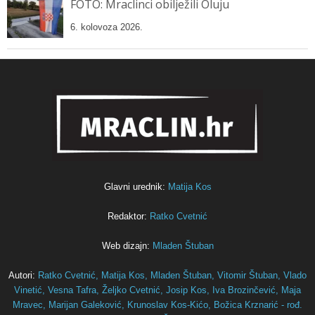
FOTO: Mraclinci obilježili Oluju
6. kolovoza 2026.
Glavni urednik:
Matija Kos
Redaktor:
Ratko Cvetnić
Web dizajn:
Mladen Štuban
Autori:
Ratko Cvetnić,
Matija Kos,
Mladen Štuban,
Vitomir Štuban,
Vlado
Vinetić,
Vesna Tafra,
Željko Cvetnić,
Josip Kos,
Iva Brozinčević,
Maja
Mravec,
Marijan Galeković,
Krunoslav Kos-Kićo,
Božica Krznarić - rođ.