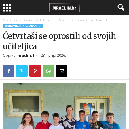
Naslovnica
Osnovna škola Mraclin
Četvrtaši se oprostili od svojih učiteljica
OSNOVNA ŠKOLA MRACLIN
Četvrtaši se oprostili od svojih
učiteljica
Objava
mraclin. hr
-
23. lipnja 2026.