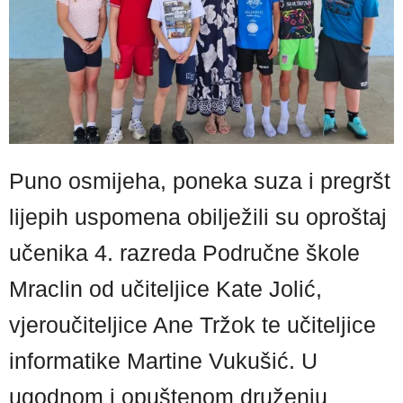
Puno osmijeha, poneka suza i pregršt
lijepih uspomena obilježili su oproštaj
učenika 4. razreda Područne škole
Mraclin od učiteljice Kate Jolić,
vjeroučiteljice Ane Tržok te učiteljice
informatike Martine Vukušić. U
ugodnom i opuštenom druženju