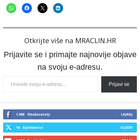
Otkrijte više na MRACLIN.HR
Prijavite se i primajte najnovije objave
na svoju e-adresu.
Type
Prijavi se
your
email…
1,968
Obožavatelji
LAJKAJ
16
Sljedbenici
SLIJEDI