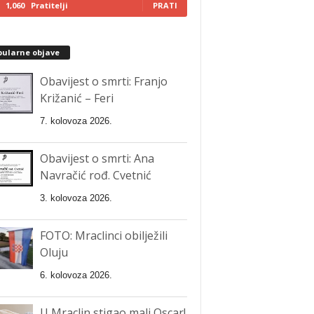
1,060
Pratitelji
PRATI
pularne objave
Obavijest o smrti: Franjo
Križanić – Feri
7. kolovoza 2026.
Obavijest o smrti: Ana
Navračić rođ. Cvetnić
3. kolovoza 2026.
FOTO: Mraclinci obilježili
Oluju
6. kolovoza 2026.
U Mraclin stigao mali Oscar!