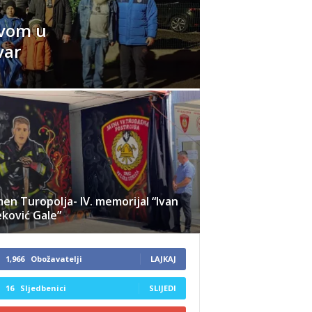
tvom u
var
en Turopolja- IV. memorijal “Ivan
ković Gale”
1,966
Obožavatelji
LAJKAJ
16
Sljedbenici
SLIJEDI