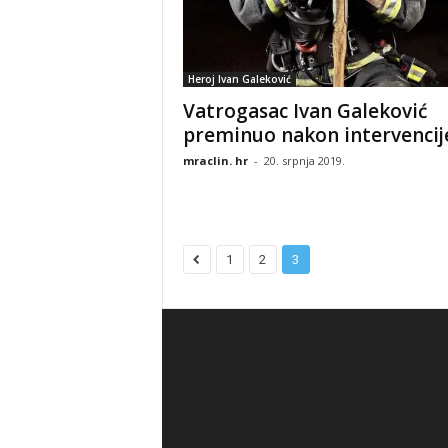
Heroj Ivan Galeković
Vatrogasac Ivan Galeković
preminuo nakon intervencij
mraclin. hr
-
20. srpnja 2019.
1
2
3