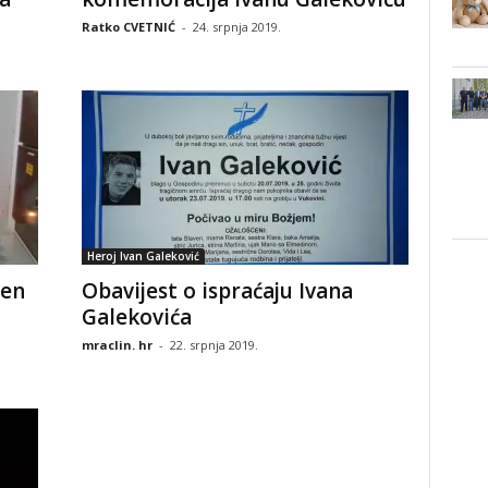
Ratko CVETNIĆ
-
24. srpnja 2019.
Heroj Ivan Galeković
ćen
Obavijest o ispraćaju Ivana
Galekovića
mraclin. hr
-
22. srpnja 2019.