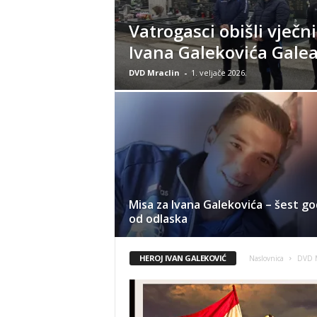
Vatrogasci obišli vječn
Ivana Galekovića Gale
DVD Mraclin
-
1. veljače 2026.
Misa za Ivana Galekovića – šest go
od odlaska
HEROJ IVAN GALEKOVIĆ
Naslovnica
DVD M