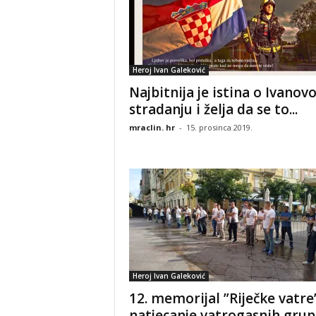
Heroj Ivan Galeković
Najbitnija je istina o Ivano
stradanju i želja da se to...
mraclin. hr
-
15. prosinca 2019.
Heroj Ivan Galeković
12. memorijal ”Riječke vatre
natjecanje vatrogasnih grup