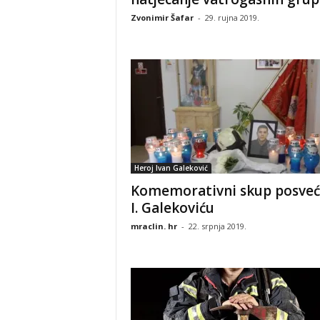
Zvonimir Šafar
-
29. rujna 2019.
Heroj Ivan Galeković
Komemorativni skup posve
I. Galekoviću
mraclin. hr
-
22. srpnja 2019.