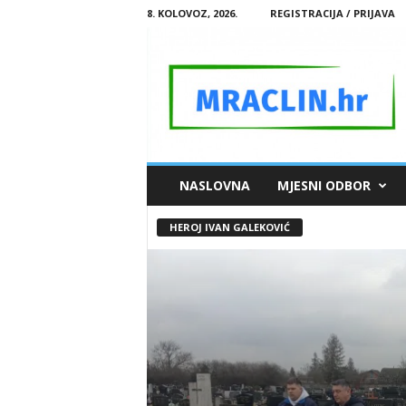
8. KOLOVOZ, 2026.
REGISTRACIJA / PRIJAVA
M
NASLOVNA
MJESNI ODBOR
R
A
HEROJ IVAN GALEKOVIĆ
C
L
I
N
.
H
R