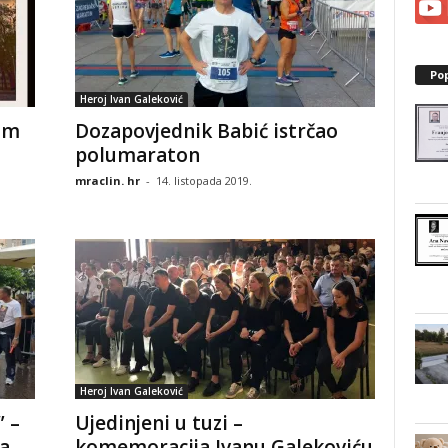
Po
Heroj Ivan Galeković
vom
Dozapovjednik Babić istrčao
polumaraton
mraclin. hr
-
14. listopada 2019.
Heroj Ivan Galeković
” –
Ujedinjeni u tuzi –
a
komemoracija Ivanu Galekoviću