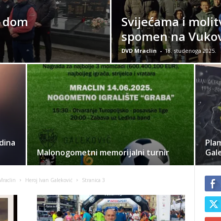
i dom
Svijećama i moli
a
spomen na Vuko
DVD Mraclin
-
18. studenoga 2025.
dina
Plam
Malonogometni memorijalni turnir
Gale
raclin
Heroj Ivan Galeković
Stranica 3