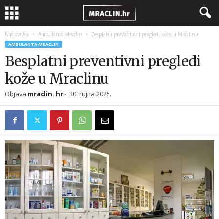
Naslovnica
Ambulanta Mraclin
Besplatni preventivni pregledi kože u Mraclinu
AMBULANTA MRACLIN
Besplatni preventivni pregledi
kože u Mraclinu
Objava
mraclin. hr
-
30. rujna 2025.