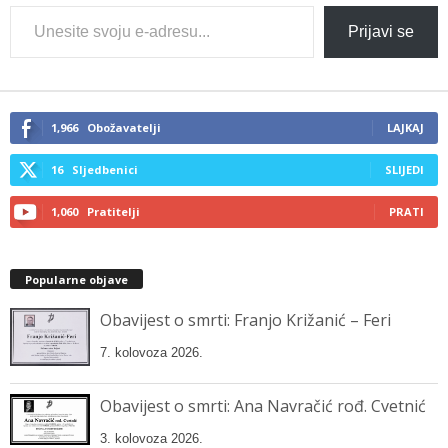
Type
Prijavi se
your
email…
1,966
Obožavatelji
LAJKAJ
16
Sljedbenici
SLIJEDI
1,060
Pratitelji
PRATI
Popularne objave
Obavijest o smrti: Franjo Križanić – Feri
7. kolovoza 2026.
Obavijest o smrti: Ana Navračić rođ. Cvetnić
3. kolovoza 2026.