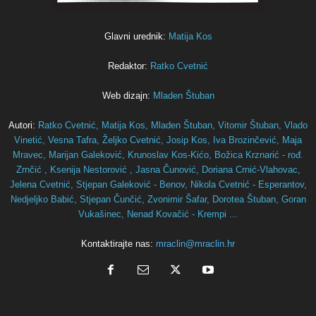
Glavni urednik:
Matija Kos
Redaktor:
Ratko Cvetnić
Web dizajn:
Mladen Štuban
Autori:
Ratko Cvetnić,
Matija Kos,
Mladen Štuban,
Vitomir Štuban,
Vlado
Vinetić,
Vesna Tafra,
Željko Cvetnić,
Josip Kos,
Iva Brozinčević,
Maja
Mravec,
Marijan Galeković,
Krunoslav Kos-Kićo,
Božica Krznarić - rođ.
Zrnčić ,
Ksenija Nestorović ,
Jasna Čunović,
Doriana Crnić-Vlahovac,
Jelena Cvetnić,
Stjepan Galeković - Benov,
Nikola Cvetnić - Esperantov,
Nedjeljko Babić,
Stjepan Čunčić,
Zvonimir Šafar,
Dorotea Štuban,
Goran
Vukašinec,
Nenad Kovačić - Krempi ...
Kontaktirajte nas:
mraclin@mraclin.hr