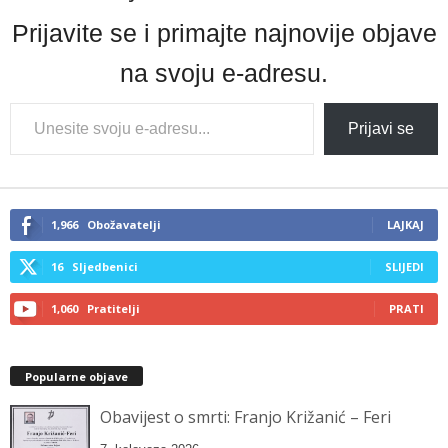
Prijavite se i primajte najnovije objave
na svoju e-adresu.
Type
Prijavi se
your
email…
1,966
Obožavatelji
LAJKAJ
16
Sljedbenici
SLIJEDI
1,060
Pratitelji
PRATI
Popularne objave
Obavijest o smrti: Franjo Križanić – Feri