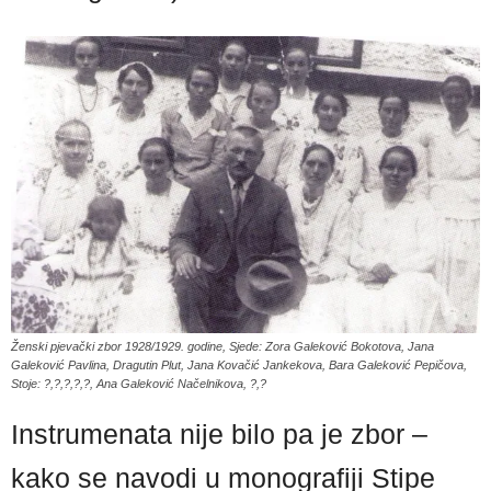
Ženski pjevački zbor 1928/1929. godine, Sjede: Zora Galeković Bokotova, Jana
Galeković Pavlina, Dragutin Plut, Jana Kovačić Jankekova, Bara Galeković Pepičova,
Stoje: ?,?,?,?,?, Ana Galeković Načelnikova, ?,?
Instrumenata nije bilo pa je zbor –
kako se navodi u monografiji Stipe