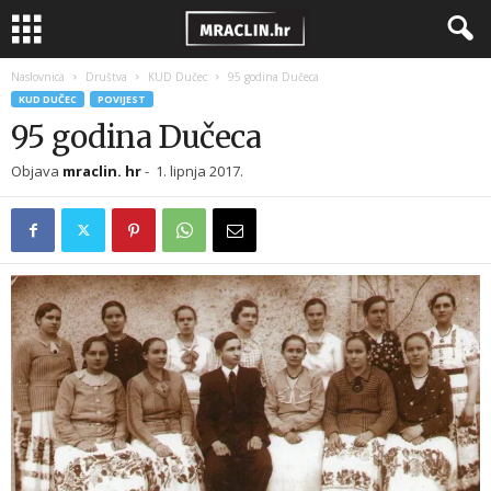
Naslovnica
Društva
KUD Dučec
95 godina Dučeca
KUD DUČEC
POVIJEST
95 godina Dučeca
Objava
mraclin. hr
-
1. lipnja 2017.