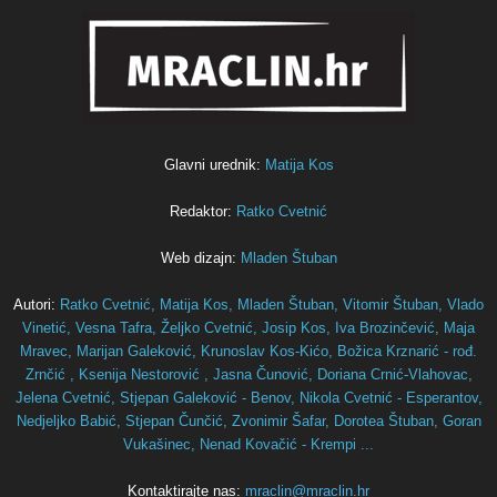
Glavni urednik:
Matija Kos
Redaktor:
Ratko Cvetnić
Web dizajn:
Mladen Štuban
Autori:
Ratko Cvetnić,
Matija Kos,
Mladen Štuban,
Vitomir Štuban,
Vlado
Vinetić,
Vesna Tafra,
Željko Cvetnić,
Josip Kos,
Iva Brozinčević,
Maja
Mravec,
Marijan Galeković,
Krunoslav Kos-Kićo,
Božica Krznarić - rođ.
Zrnčić ,
Ksenija Nestorović ,
Jasna Čunović,
Doriana Crnić-Vlahovac,
Jelena Cvetnić,
Stjepan Galeković - Benov,
Nikola Cvetnić - Esperantov,
Nedjeljko Babić,
Stjepan Čunčić,
Zvonimir Šafar,
Dorotea Štuban,
Goran
Vukašinec,
Nenad Kovačić - Krempi ...
Kontaktirajte nas:
mraclin@mraclin.hr