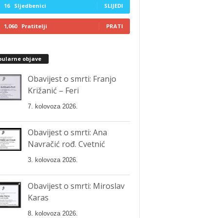
16
Sljedbenici
SLIJEDI
1,060
Pratitelji
PRATI
pularne objave
Obavijest o smrti: Franjo
Križanić – Feri
7. kolovoza 2026.
Obavijest o smrti: Ana
Navračić rođ. Cvetnić
3. kolovoza 2026.
Obavijest o smrti: Miroslav
Karas
8. kolovoza 2026.