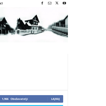
KT
1,966
Obožavatelji
LAJKAJ