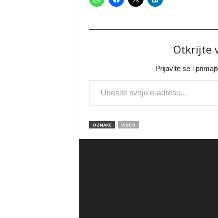
Otkrijte
Prijavite se i prima
Type your email…
OZNAKE
VIDEO