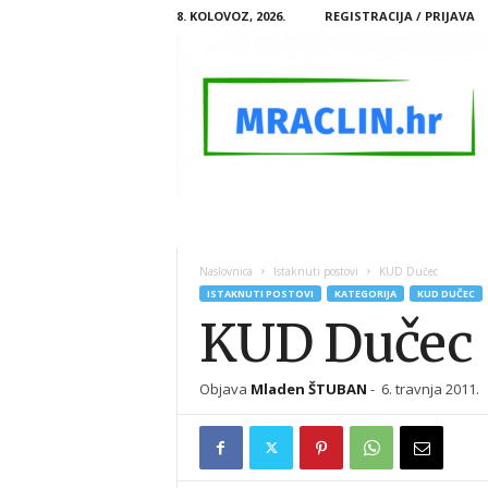
8. KOLOVOZ, 2026.
REGISTRACIJA / PRIJAVA
M
R
A
Naslovnica
Istaknuti postovi
KUD Dučec
C
ISTAKNUTI POSTOVI
KATEGORIJA
KUD DUČEC
L
KUD Dučec
I
N
.
Objava
Mladen ŠTUBAN
-
6. travnja 2011.
H
R