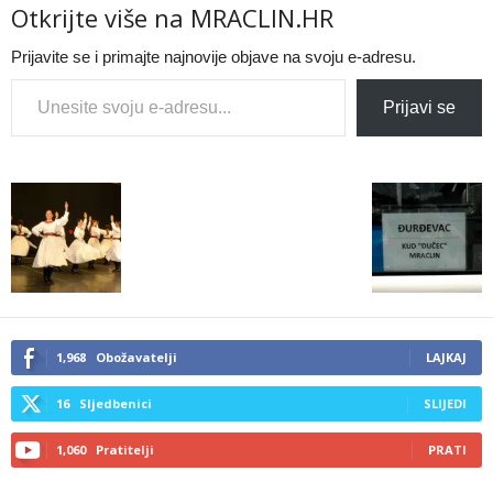
Otkrijte više na MRACLIN.HR
Prijavite se i primajte najnovije objave na svoju e-adresu.
Type your email…
Prijavi se
1,968
Obožavatelji
LAJKAJ
16
Sljedbenici
SLIJEDI
1,060
Pratitelji
PRATI