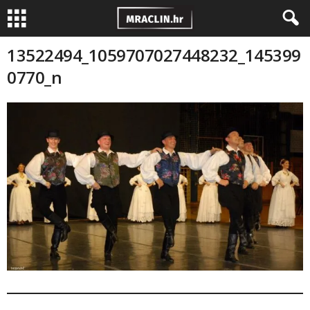
13522494_1059707027448232_145399
0770_n