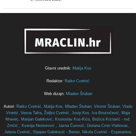
Glavni urednik:
Matija Kos
Redaktor:
Ratko Cvetnić
Web dizajn:
Mladen Štuban
Autori:
Ratko Cvetnić,
Matija Kos,
Mladen Štuban,
Vitomir Štuban,
Vlado
Vinetić,
Vesna Tafra,
Željko Cvetnić,
Josip Kos,
Iva Brozinčević,
Maja
Mravec,
Marijan Galeković,
Krunoslav Kos-Kićo,
Božica Krznarić - rođ.
Zrnčić ,
Ksenija Nestorović ,
Jasna Čunović,
Doriana Crnić-Vlahovac,
Jelena Cvetnić,
Stjepan Galeković - Benov,
Nikola Cvetnić - Esperantov,