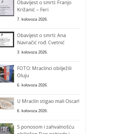
Obavijest o smrti: Franjo
Križanić – Feri
7. kolovoza 2026.
Obavijest o smrti: Ana
Navračić rođ. Cvetnić
3. kolovoza 2026.
FOTO: Mraclinci obilježili
Oluju
6. kolovoza 2026.
U Mraclin stigao mali Oscar!
6. kolovoza 2026.
S ponosom i zahvalnošću
obilježen Dan pobjede i