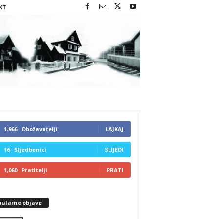
KT
1,966
Obožavatelji
LAJKAJ
16
Sljedbenici
SLIJEDI
1,060
Pratitelji
PRATI
pularne objave