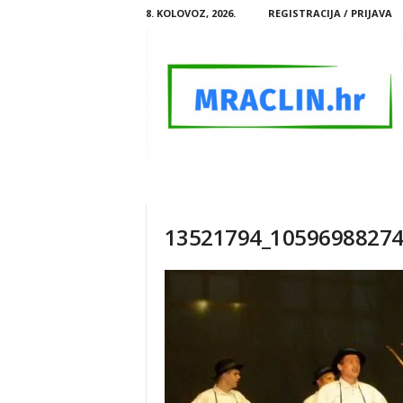
8. KOLOVOZ, 2026.
REGISTRACIJA / PRIJAVA
M
R
A
C
13521794_10596988274
L
I
N
.
H
R