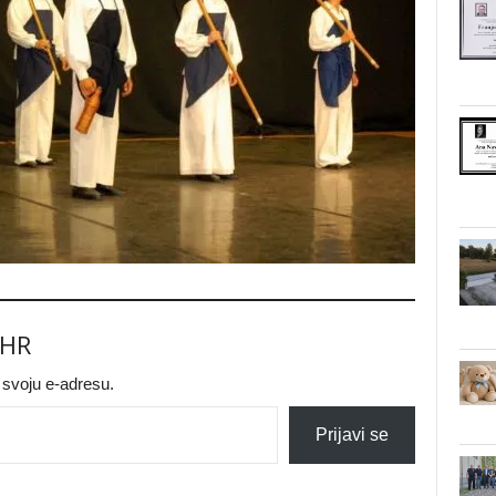
.HR
a svoju e-adresu.
Prijavi se