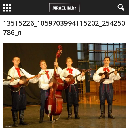
13515226_1059703994115202_254250
786_n