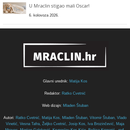
U Mraclin stigao mali Oscar!
6. kolovoza 2026.
Glavni urednik:
Matija Kos
Redaktor:
Ratko Cvetnić
Web dizajn:
Mladen Štuban
Autori:
Ratko Cvetnić,
Matija Kos,
Mladen Štuban,
Vitomir Štuban,
Vlado
Vinetić,
Vesna Tafra,
Željko Cvetnić,
Josip Kos,
Iva Brozinčević,
Maja
Mravec,
Marijan Galeković,
Krunoslav Kos-Kićo,
Božica Krznarić - rođ.