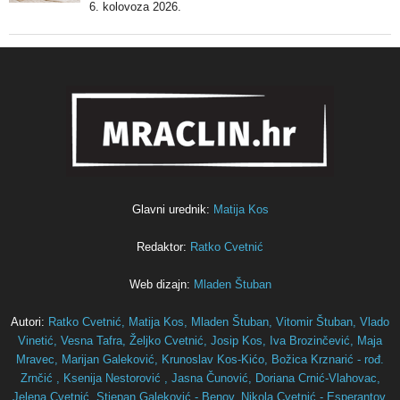
6. kolovoza 2026.
Glavni urednik:
Matija Kos
Redaktor:
Ratko Cvetnić
Web dizajn:
Mladen Štuban
Autori:
Ratko Cvetnić,
Matija Kos,
Mladen Štuban,
Vitomir Štuban,
Vlado
Vinetić,
Vesna Tafra,
Željko Cvetnić,
Josip Kos,
Iva Brozinčević,
Maja
Mravec,
Marijan Galeković,
Krunoslav Kos-Kićo,
Božica Krznarić - rođ.
Zrnčić ,
Ksenija Nestorović ,
Jasna Čunović,
Doriana Crnić-Vlahovac,
Jelena Cvetnić,
Stjepan Galeković - Benov,
Nikola Cvetnić - Esperantov,