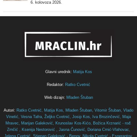
6. kolovoza 2026.
Glavni urednik:
Matija Kos
Redaktor:
Ratko Cvetnić
Web dizajn:
Mladen Štuban
Autori:
Ratko Cvetnić,
Matija Kos,
Mladen Štuban,
Vitomir Štuban,
Vlado
Vinetić,
Vesna Tafra,
Željko Cvetnić,
Josip Kos,
Iva Brozinčević,
Maja
Mravec,
Marijan Galeković,
Krunoslav Kos-Kićo,
Božica Krznarić - rođ.
Zrnčić ,
Ksenija Nestorović ,
Jasna Čunović,
Doriana Crnić-Vlahovac,
Jelena Cvetnić,
Stjepan Galeković - Benov,
Nikola Cvetnić - Esperantov,