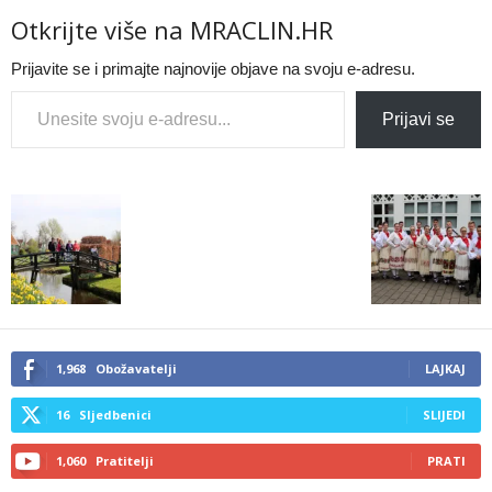
Otkrijte više na MRACLIN.HR
Prijavite se i primajte najnovije objave na svoju e-adresu.
Type your email…
Prijavi se
1,968
Obožavatelji
LAJKAJ
16
Sljedbenici
SLIJEDI
1,060
Pratitelji
PRATI