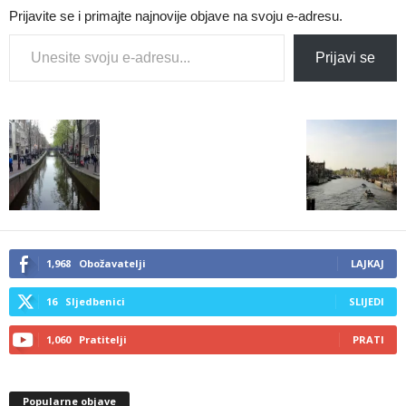
Prijavite se i primajte najnovije objave na svoju e-adresu.
Type your email…
Prijavi se
1,968
Obožavatelji
LAJKAJ
16
Sljedbenici
SLIJEDI
1,060
Pratitelji
PRATI
Popularne objave