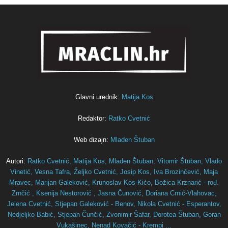
Glavni urednik:
Matija Kos
Redaktor:
Ratko Cvetnić
Web dizajn:
Mladen Štuban
Autori:
Ratko Cvetnić,
Matija Kos,
Mladen Štuban,
Vitomir Štuban,
Vlado
Vinetić,
Vesna Tafra,
Željko Cvetnić,
Josip Kos,
Iva Brozinčević,
Maja
Mravec,
Marijan Galeković,
Krunoslav Kos-Kićo,
Božica Krznarić - rođ.
Zrnčić ,
Ksenija Nestorović ,
Jasna Čunović,
Doriana Crnić-Vlahovac,
Jelena Cvetnić,
Stjepan Galeković - Benov,
Nikola Cvetnić - Esperantov,
Nedjeljko Babić,
Stjepan Čunčić,
Zvonimir Šafar,
Dorotea Štuban,
Goran
Vukašinec,
Nenad Kovačić - Krempi ...