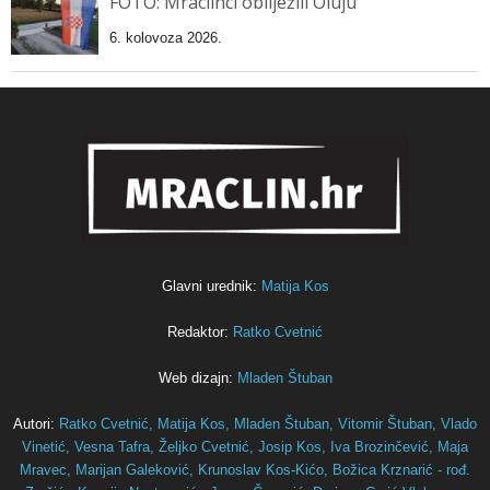
FOTO: Mraclinci obilježili Oluju
6. kolovoza 2026.
Glavni urednik:
Matija Kos
Redaktor:
Ratko Cvetnić
Web dizajn:
Mladen Štuban
Autori:
Ratko Cvetnić,
Matija Kos,
Mladen Štuban,
Vitomir Štuban,
Vlado
Vinetić,
Vesna Tafra,
Željko Cvetnić,
Josip Kos,
Iva Brozinčević,
Maja
Mravec,
Marijan Galeković,
Krunoslav Kos-Kićo,
Božica Krznarić - rođ.