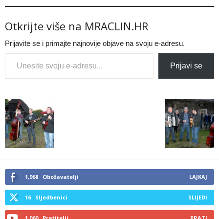
Otkrijte više na MRACLIN.HR
Prijavite se i primajte najnovije objave na svoju e-adresu.
Type your email…
Prijavi se
1,968
Obožavatelji
LAJKAJ
16
Sljedbenici
SLIJEDI
1,060
Pratitelji
PRATI