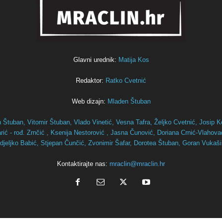
Glavni urednik:
Matija Kos
Redaktor:
Ratko Cvetnić
Web dizajn:
Mladen Štuban
n Štuban,
Vitomir Štuban,
Vlado Vinetić,
Vesna Tafra,
Željko Cvetnić,
Josip K
ić - rođ. Zrnčić ,
Ksenija Nestorović ,
Jasna Čunović,
Doriana Crnić-Vlahov
djeljko Babić,
Stjepan Čunčić,
Zvonimir Šafar,
Dorotea Štuban,
Goran Vukaš
Kontaktirajte nas:
mraclin@mraclin.hr