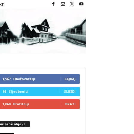
KT
1,967
Obožavatelji
LAJKAJ
16
Sljedbenici
SLIJEDI
1,060
Pratitelji
PRATI
pularne objave