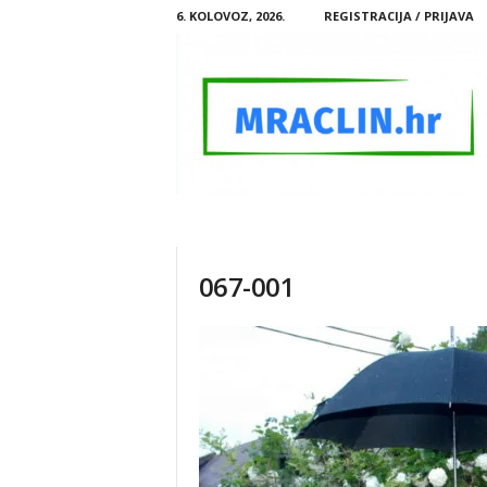
6. KOLOVOZ, 2026.
REGISTRACIJA / PRIJAVA
M
R
A
C
067-001
L
I
N
.
H
R