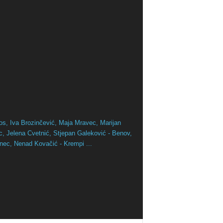
os,
Iva Brozinčević,
Maja Mravec,
Marijan
ac,
Jelena Cvetnić,
Stjepan Galeković - Benov,
inec,
Nenad Kovačić - Krempi ...