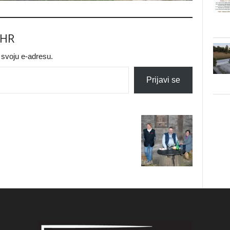
.HR
a svoju e-adresu.
Prijavi se