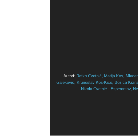
Autori:
Ratko Cvetnić,
Matija Kos,
Mlade
Galeković,
Krunoslav Kos-Kićo,
Božica Krznar
Nikola Cvetnić - Esperantov,
Ne