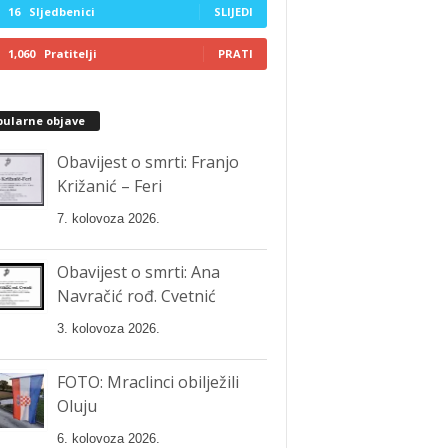
16
Sljedbenici
SLIJEDI
1,060
Pratitelji
PRATI
pularne objave
Obavijest o smrti: Franjo
Križanić – Feri
7. kolovoza 2026.
Obavijest o smrti: Ana
Navračić rođ. Cvetnić
3. kolovoza 2026.
FOTO: Mraclinci obilježili
Oluju
6. kolovoza 2026.