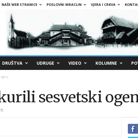
NAŠE WEB STRANICE
POSLOVNI MRACLIN
VJERA I CRKVA
KONTA
DRUŠTVA
UDRUGE
VIDEO
KOLUMNE
PO
 ogenj
urili sesvetski ogen
1.