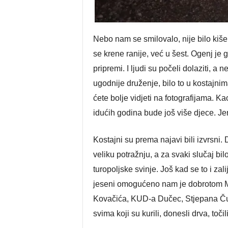
Nebo nam se smilovalo, nije bilo kiše
se krene ranije, već u šest. Ogenj je g
pripremi. I ljudi su počeli dolaziti, a 
ugodnije druženje, bilo to u kostajnima
ćete bolje vidjeti na fotografijama. K
idućih godina bude još više djece. Je
Kostajni su prema najavi bili izvrsni. 
veliku potražnju, a za svaki slučaj bi
turopoljske svinje. Još kad se to i z
jeseni omogućeno nam je dobrotom M
Kovačića, KUD-a Dučec, Stjepana Čunč
svima koji su kurili, donesli drva, točili