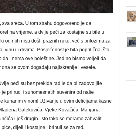
, sva sreća. U tom strahu dogovoreno je da
orel na vrijeme, a dvije peći za kostajne su bile u
neki od njih nisu došli praznih ruku, već s prilozima za
, vinu ili drvima. Posjećenost je bila poprilična, što
ao da i nema ove boleštine. Jedino bismo voljeli da
r ona se ovom događaju najiskrenije i vesele.
Dvije peći su bez prekida radile da bi zadovoljile
lo je pri ruci i suhomesnatih suvenira od naše
alije kuhanim vinom! Uživanje u ovim delicijama kasne
ladena Galekovića, Vjeke Kovačića, Marijana
ića i još drugih. Isto tako se moramo zahvaliti
 piće, dijelili kostajne i brinuli se za red.