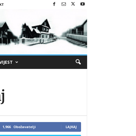
KT
VIJEST
j
1,966
Obožavatelji
LAJKAJ