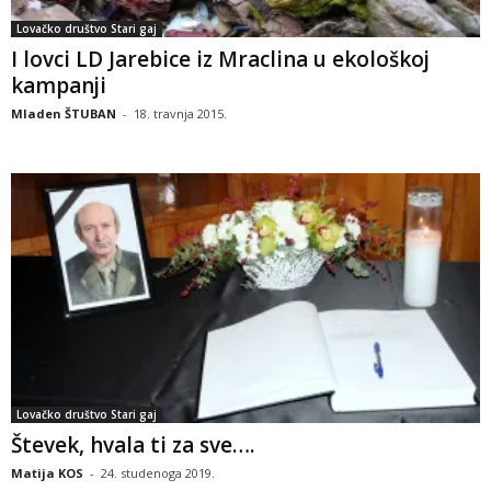
Lovačko društvo Stari gaj
I lovci LD Jarebice iz Mraclina u ekološkoj
kampanji
Mladen ŠTUBAN
-
18. travnja 2015.
Lovačko društvo Stari gaj
Števek, hvala ti za sve….
Matija KOS
-
24. studenoga 2019.