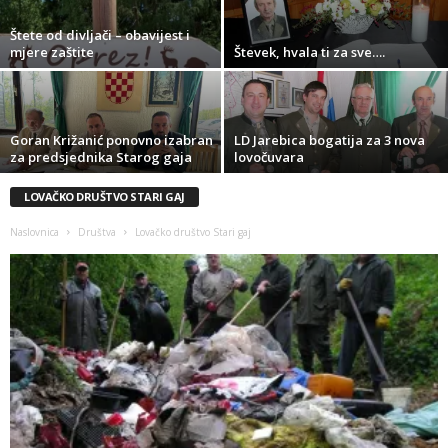
Štete od divljači – obavijest i
mjere zaštite
Števek, hvala ti za sve….
Goran Križanić ponovno izabran
LD Jarebica bogatija za 3 nova
za predsjednika Starog gaja
lovočuvara
LOVAČKO DRUŠTVO STARI GAJ
Naslovnica
Društva
Lovačko društvo Stari gaj