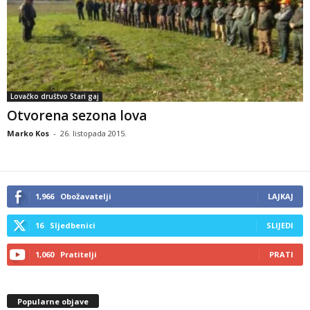
Lovačko društvo Stari gaj
Otvorena sezona lova
Marko Kos
-
26. listopada 2015.
1,966
Obožavatelji
LAJKAJ
16
Sljedbenici
SLIJEDI
1,060
Pratitelji
PRATI
Popularne objave