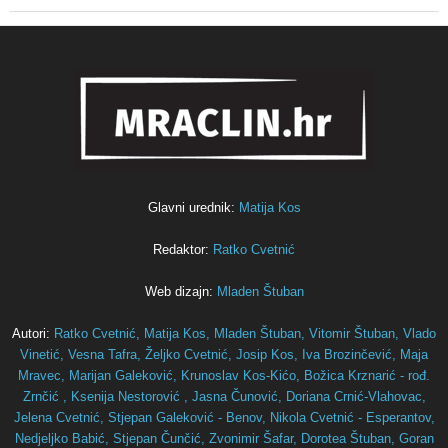
Glavni urednik:
Matija Kos
Redaktor:
Ratko Cvetnić
Web dizajn:
Mladen Štuban
Autori:
Ratko Cvetnić,
Matija Kos,
Mladen Štuban,
Vitomir Štuban,
Vlado
Vinetić,
Vesna Tafra,
Željko Cvetnić,
Josip Kos,
Iva Brozinčević,
Maja
Mravec,
Marijan Galeković,
Krunoslav Kos-Kićo,
Božica Krznarić - rođ.
Zrnčić ,
Ksenija Nestorović ,
Jasna Čunović,
Doriana Crnić-Vlahovac,
Jelena Cvetnić,
Stjepan Galeković - Benov,
Nikola Cvetnić - Esperantov,
Nedjeljko Babić,
Stjepan Čunčić,
Zvonimir Šafar,
Dorotea Štuban,
Goran