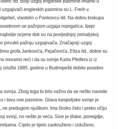
Kolenc itd. Bolji uzgoj engleske pasmine imamo u
i uzgajivači engleskih pasmina su L. Freih v.
eitgebel, vlastelin u Pankovcu itd. Na dobru biskupa
 posebnom se pažnjom uzgaja mangalica, lijepi
najbolje ocjene dok su na posljednjoj zemaljskoj
e privukli pažnju uzgajivača. Značajniji uzgoj
ma grofa Jankovića, Pejačevića, Eltza itd., dobre su
 moramo reći i da su svinje Karla Pfeifera iz iz
j izložbi 1885. godine u Budimpešti dobile posebni
ska svinja. Zbog toga bi bilo važno da se nešto navede
 i tovu ove pasmine. Glava turopoljske svinje je
 ne predugom njuškom. Ima široko čelo i preko očiju
oj svinji, no nešto je veća. Sive je dlake, ponegdje,
rljama. Cijelo je tijelo zaokruženo i izduženo,