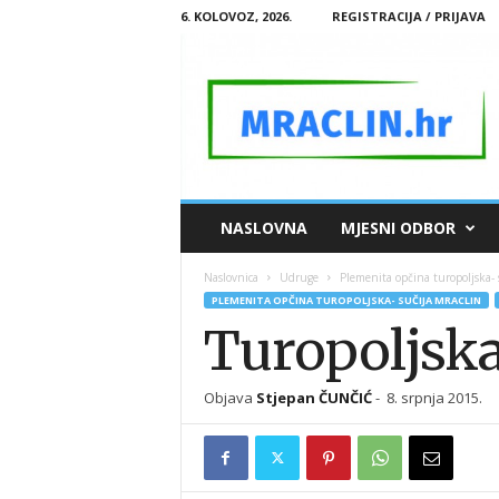
6. KOLOVOZ, 2026.
REGISTRACIJA / PRIJAVA
M
NASLOVNA
MJESNI ODBOR
R
A
Naslovnica
Udruge
Plemenita opčina turopoljska- 
C
PLEMENITA OPČINA TUROPOLJSKA- SUČIJA MRACLIN
L
Turopoljska
I
N
.
Objava
Stjepan ČUNČIĆ
-
8. srpnja 2015.
H
R