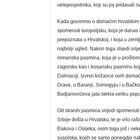
veleposjednika, koji su joj pridavali s
Kada govorimo o domaćim hrvatskim
spomenuti turopoljsku, koja je dana
prepoznata u Hrvatskoj, i koja u zeml
najbolji ugled. Nakon toga slijedi sri
romanska pasmina, koja je u prošlom s
zagorsku kao i bosansku pasminu koja 
Dalmaciji. Izvrsn križance ovih doma
Drave, u Baranji, Somogyju i u Bačkoj
Budjanovićeva jata stekla veliku popu
Od stranih pasmina vrijedi spomenuti v
Srbije došla u Hrvatsku, te je vrlo ra
Đakova i Osijeka; osim toga još i nek
susolska, kojih se samo ponegdje nalaz