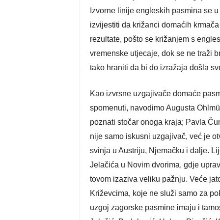
Izvorne linije engleskih pasmina se u
izvijestiti da križanci domaćih krmač
rezultate, pošto se križanjem s engl
vremenske utjecaje, dok se ne traži b
tako hraniti da bi do izražaja došla 
Kao izvrsne uzgajivače domaće pasmi
spomenuti, navodimo Augusta Ohlmülle
poznati stočar onoga kraja; Pavla Čunči
nije samo iskusni uzgajivač, već je ot
svinja u Austriju, Njemačku i dalje. L
Jelačića u Novim dvorima, gdje uprav
tovom izaziva veliku pažnju. Veće jato
Križevcima, koje ne služi samo za po
uzgoj zagorske pasmine imaju i tamošn