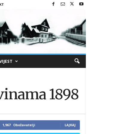
KT
VIJEST
ovinama 1898
1,967
Obožavatelji
LAJKAJ