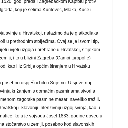
ć 1520. god. predali Zagrebačkom Kaptolu protiv
ada, koji je selima Kurilovec, Mlaka, Kuče i
 svinje u Hrvatskoj, nalazimo da je glatkodlaka
oš u prethodnim stoljećima. Ovaj se je izvorni tip,
jeli uvjeti uzgoja i prehrane u Hrvatskoj, s tijekom
lji, i to u blizini Zagreba (Campi turopolje)
d. kao i iz Srbije općim širenjem u Hrvatsku
 posebno uspješni bili u Srijemu. U sjevernoj
 svinja križanjem s domaćim pasminama stvorila
d imenom zagorske pasmine mesari naveliko tražili.
atskoj i Slavoniji intenzivniji uzgoj svinja, kao u
galice, koju je vojvoda Josef 1833. godine doveo u
a stočarstvo u zemlji, posebno kod slavonskih