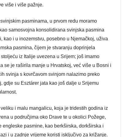
ve više i više pažnje.
 svinjskim pasminama, u prvom redu moramo
s kao samosvojna konsolidirana svinjska pasmina
ji, kao i u inozemstvu, posebno u Njemačkoj, uživa
jemska pasmina, čijem je stvaranju doprinjela
toljeću iz Italije uvezena u Srijem; još imamo
se je raširila manje u Hrvatskoj, već više u Bosni i
ćih svinja s kovrčavom svinjom nalazimo preko
, gdje su Esztárer jata kao još dalje u Srijemu
larnost.
eliku i malu mangalicu, koja je tridestih godina iz
širena u područjima oko Drave te u okolici Požege,
e engleske pasmine, kao berkširska, dorkširska i
i i u zadnje vrijeme koristi isključivo za križanje.