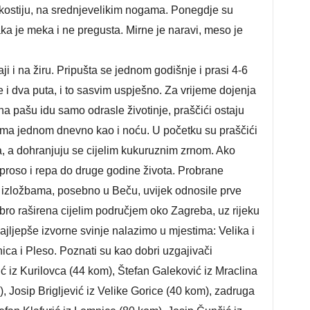
ru kostiju, na srednjevelikim nogama. Ponegdje su
aka je meka i ne pregusta. Mirne je naravi, meso je
aji i na žiru. Pripušta se jednom godišnje i prasi 4-6
 i dva puta, i to sasvim uspješno. Za vrijeme dojenja
 pašu idu samo odrasle životinje, praščići ostaju
ima jednom dnevno kao i noću. U početku su praščići
 a dohranjuju se cijelim kukuruznim zrnom. Ako
proso i repa do druge godine života. Probrane
m izložbama, posebno u Beču, uvijek odnosile prve
obro raširena cijelim područjem oko Zagreba, uz rijeku
najljepše izvorne svinje nalazimo u mjestima: Velika i
ica i Pleso. Poznati su kao dobri uzgajivači
ić iz Kurilovca (44 kom), Štefan Galeković iz Mraclina
 Josip Brigljević iz Velike Gorice (40 kom), zadruga