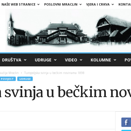
NAŠE WEB STRANICE
POSLOVNI MRACLIN
VJERA I CRKVA
KONTA
DRUŠTVA
UDRUGE
VIDEO
KOLUMNE
PO
sučija Mraclin
Turopoljska svinja u bečkim novinama 1898
POVIJEST
UDRUGE
 svinja u bečkim n