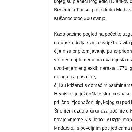
kojeg su plemići Pogledić i Diankovi
Benedicta Thuse, posjednika Medvedgr
Kušanec oteo 300 svinja.
Kada bacimo pogled na početke uzgoja
europska divlja svinja ovdje boravila j
čijem su pripitomljavanju puno pridoni
vremena oplemenio na dva mjesta u zem
uvođenjem engleskih nerasta 1770. go
mangalica pasmine,
čiji su križanci s domaćim pasminama
Hrvatskoj je južnoštajerska mesnata
prilično izjednačeni tip, kojeg su po
Širenjem uzgoja kukuruza počinje u Hrv
novije vrijeme Kis-Jenö’- v uzgoj man
Mađarsku, s povoljnim posljedicama n