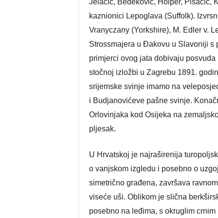
Jelačić, Bedeković, Holper, Pisačić, 
kaznionici Lepoglava (Suffolk). Izvrsn
Vranyczany (Yorkshire), M. Edler v. L
Strossmajera u Đakovu u Slavoniji s
primjerci ovog jata dobivaju posvuda 
stočnoj izložbi u Zagrebu 1891. godin
srijemske svinje imamo na veleposjedi
i Budjanovićeve pašne svinje. Konačno
Orlovinjaka kod Osijeka na zemaljsko
pljesak.
U Hrvatskoj je najraširenija turopolj
o vanjskom izgledu i posebno o uzgoju
simetrično građena, završava ravnom,
viseće uši. Oblikom je slična berkširsk
posebno na leđima, s okruglim crnim m