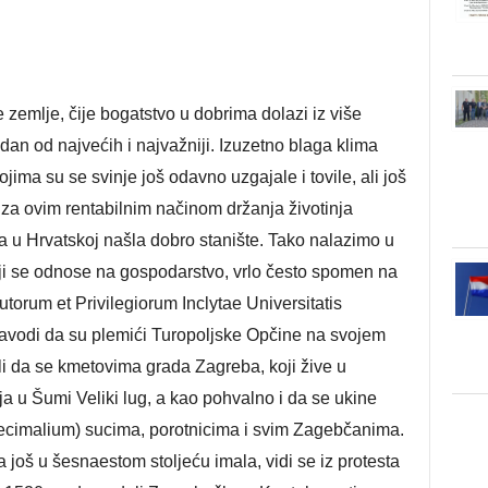
 zemlje, čije bogatstvo u dobrima dolazi iz više
dan od najvećih i najvažniji. Izuzetno blaga klima
ima su se svinje još odavno uzgajale i tovile, ali još
a za ovim rentabilnim načinom držanja životinja
a u Hrvatskoj našla dobro stanište. Tako nalazimo u
ji se odnose na gospodarstvo, vrlo često spomen na
tutorum et Privilegiorum Inclytae Universitatis
avodi da su plemići Turopoljske Opčine na svojem
li da se kmetovima grada Zagreba, koji žive u
a u Šumi Veliki lug, a kao pohvalno i da se ukine
decimalium) sucima, porotnicima i svim Zagebčanima.
 još u šesnaestom stoljeću imala, vidi se iz protesta