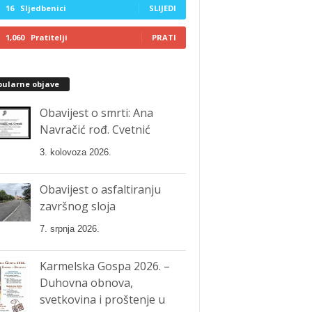
16
Sljedbenici
SLIJEDI
1,060
Pratitelji
PRATI
pularne objave
Obavijest o smrti: Ana
Navračić rođ. Cvetnić
3. kolovoza 2026.
Obavijest o asfaltiranju
završnog sloja
7. srpnja 2026.
Karmelska Gospa 2026. –
Duhovna obnova,
svetkovina i proštenje u