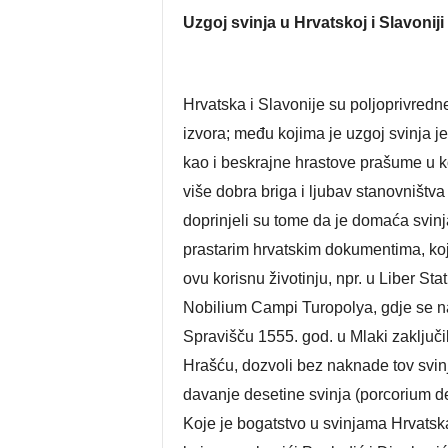
Uzgoj svinja u Hrvatskoj i Slavoniji
Hrvatska i Slavonije su poljoprivredne
izvora; među kojima je uzgoj svinja je
kao i beskrajne hrastove prašume u koj
više dobra briga i ljubav stanovništv
doprinjeli su tome da je domaća svinj
prastarim hrvatskim dokumentima, ko
ovu korisnu životinju, npr. u Liber Sta
Nobilium Campi Turopolya, gdje se n
Spravišču 1555. god. u Mlaki zaključi
Hrašću, dozvoli bez naknade tov svinj
davanje desetine svinja (porcorium 
Koje je bogatstvo u svinjama Hrvatska