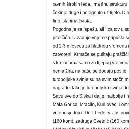
ravnih širokih leđa. Ima finu struktu
čekinje duge i polegnute uz tijelo. Dl
fino, slanina čvrsta.
Pogodna je za ispašu, ali i za tov u st
praščića. U zadnje vrijeme pripušta se
od 2-3 mjeseca za hladnog vremena na
zatvoreni. Krmače se puštaju praščić
s krmačama samo za lijepog vremena,
nema žira, na pašu se dodaju posije, 
turopoljske svinje su na svim stočni
nagrade. Iako je turopoljska svinja d
Savu sve do Siska i dalje, najbolje i 
Mala Gorica, Mraclin, Kurilovec, Lomn
veleposjednici: Dr. L Leder v. Josipov
(160 kom), zadruga Cvetnić (160 kom),