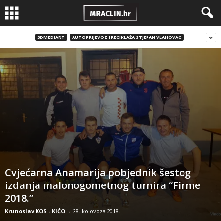
3DMEDIART
AUTOPRIJEVOZ I RECIKLAŽA STJEPAN VLAHOVAC
Cvjećarna Anamarija pobjednik šestog
izdanja malonogometnog turnira “Firme
2018.”
Krunoslav KOS - KIĆO
-
28. kolovoza 2018.