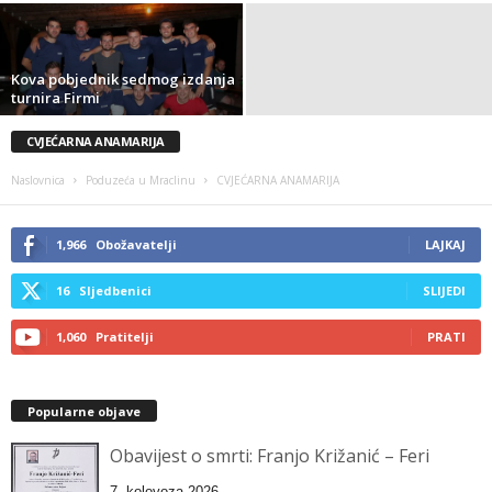
Kova pobjednik sedmog izdanja
turnira Firmi
CVJEĆARNA ANAMARIJA
Naslovnica
Poduzeća u Mraclinu
CVJEĆARNA ANAMARIJA
1,966
Obožavatelji
LAJKAJ
16
Sljedbenici
SLIJEDI
1,060
Pratitelji
PRATI
Popularne objave
Obavijest o smrti: Franjo Križanić – Feri
7. kolovoza 2026.