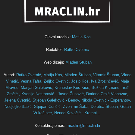
Glavni urednik:
Matija Kos
Redaktor:
Ratko Cvetnić
Web dizajn:
Mladen Štuban
Autori:
Ratko Cvetnić,
Matija Kos,
Mladen Štuban,
Vitomir Štuban,
Vlado
Vinetić,
Vesna Tafra,
Željko Cvetnić,
Josip Kos,
Iva Brozinčević,
Maja
Mravec,
Marijan Galeković,
Krunoslav Kos-Kićo,
Božica Krznarić - rođ.
Zrnčić ,
Ksenija Nestorović ,
Jasna Čunović,
Doriana Crnić-Vlahovac,
Jelena Cvetnić,
Stjepan Galeković - Benov,
Nikola Cvetnić - Esperantov,
Nedjeljko Babić,
Stjepan Čunčić,
Zvonimir Šafar,
Dorotea Štuban,
Goran
Vukašinec,
Nenad Kovačić - Krempi ...
Kontaktirajte nas:
mraclin@mraclin.hr