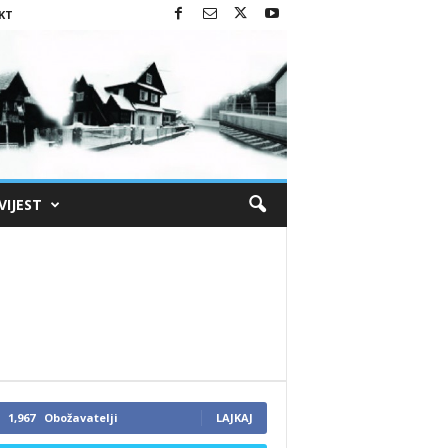
KT
VIJEST
1,967
Obožavatelji
LAJKAJ