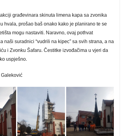
oj akciji građevinara skinuta limena kapa sa zvonika
u hvala, prošao baš onako kako je planirano te se
tišta mogu nastaviti. Naravno, ovaj pothvat
naši suradnici “vudrili na kipec” sa svih strana, a na
u i Zvonku Šafaru. Čestitke izvođačima u vjeri da
ako uspješno.
n Galeković