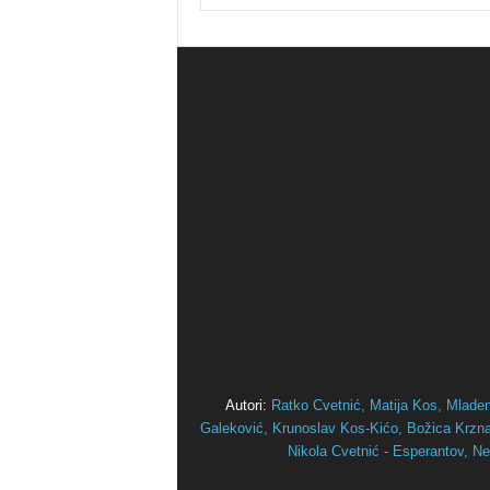
Autori:
Ratko Cvetnić,
Matija Kos,
Mlade
Galeković,
Krunoslav Kos-Kićo,
Božica Krznar
Nikola Cvetnić - Esperantov,
Ne