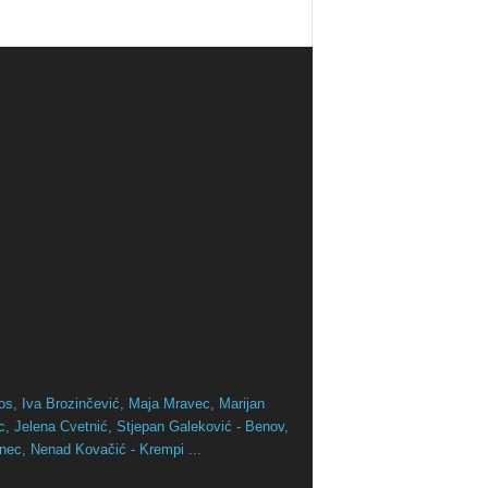
os,
Iva Brozinčević,
Maja Mravec,
Marijan
ac,
Jelena Cvetnić,
Stjepan Galeković - Benov,
inec,
Nenad Kovačić - Krempi ...