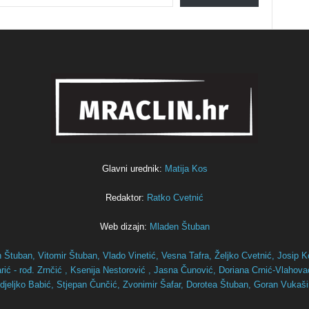
Glavni urednik:
Matija Kos
Redaktor:
Ratko Cvetnić
Web dizajn:
Mladen Štuban
n Štuban,
Vitomir Štuban,
Vlado Vinetić,
Vesna Tafra,
Željko Cvetnić,
Josip K
ić - rođ. Zrnčić ,
Ksenija Nestorović ,
Jasna Čunović,
Doriana Crnić-Vlahov
djeljko Babić,
Stjepan Čunčić,
Zvonimir Šafar,
Dorotea Štuban,
Goran Vukaš