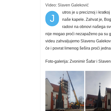
Video: Slaven Galeković
utros je u preciznoj i kratk
J
naše kapele. Zahvat je, Bog
radovi na obnovi našega sve
nije mogao proći nezapaženo pa su ga 
videu zahvaljujemo Slavenu Galeković
će i povrat limenog šešira proći jedn
Foto-galerija: Zvonimir Šafar i Slave