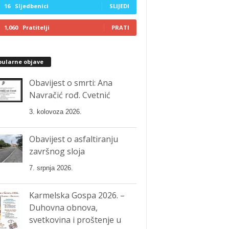
16
Sljedbenici
SLIJEDI
1,060
Pratitelji
PRATI
pularne objave
Obavijest o smrti: Ana
Navračić rođ. Cvetnić
3. kolovoza 2026.
Obavijest o asfaltiranju
završnog sloja
7. srpnja 2026.
Karmelska Gospa 2026. –
Duhovna obnova,
svetkovina i proštenje u