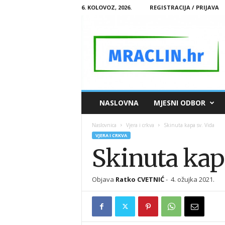
6. KOLOVOZ, 2026.
REGISTRACIJA / PRIJAVA
M
NASLOVNA
MJESNI ODBOR
R
A
Naslovnica
Vjera i crkva
Skinuta kapa sv. Vida
C
VJERA I CRKVA
L
Skinuta kap
I
N
.
Objava
Ratko CVETNIĆ
-
4. ožujka 2021.
H
R