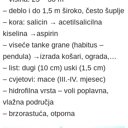
– deblo i do 1,5 m široko, često šuplje
– kora: salicin → acetilsalicilna
kiselina →aspirin
– viseće tanke grane (habitus –
pendula) →izrada košari, ograda,…
– list: dugi (10 cm) uski (1,5 cm)
– cvjetovi: mace (III.-IV. mjesec)
– hidrofilna vrsta – voli poplavna,
vlažna područja
– brzorastuća, otporna