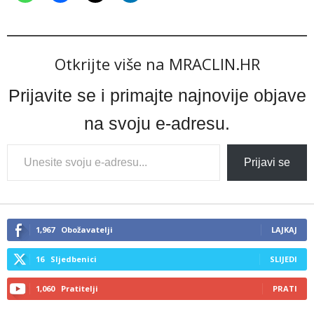
Otkrijte više na MRACLIN.HR
Prijavite se i primajte najnovije objave
na svoju e-adresu.
Type
Prijavi se
your
email…
1,967
Obožavatelji
LAJKAJ
16
Sljedbenici
SLIJEDI
1,060
Pratitelji
PRATI