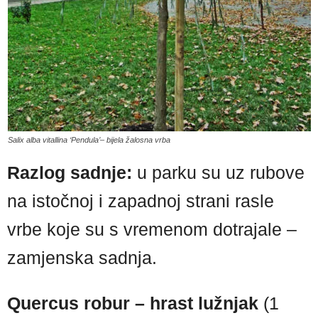
Salix alba vitallina ‘Pendula’– bijela žalosna vrba
Razlog sadnje:
u parku su uz rubove
na istočnoj i zapadnoj strani rasle
vrbe koje su s vremenom dotrajale –
zamjenska sadnja.
Quercus robur – hrast lužnjak
(1