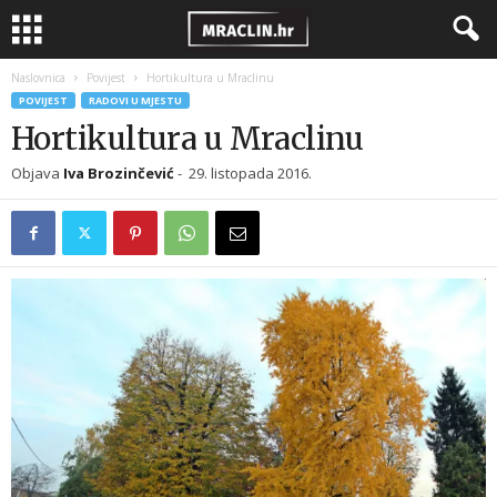
Naslovnica
Povijest
Hortikultura u Mraclinu
POVIJEST
RADOVI U MJESTU
Hortikultura u Mraclinu
Objava
Iva Brozinčević
-
29. listopada 2016.