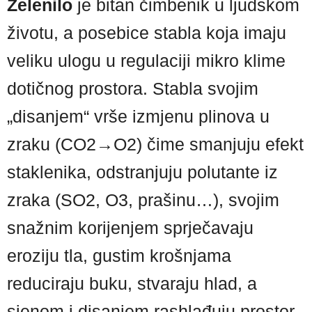
Zelenilo
je bitan čimbenik u ljudskom
životu, a posebice stabla koja imaju
veliku ulogu u regulaciji mikro klime
dotičnog prostora. Stabla svojim
„disanjem“ vrše izmjenu plinova u
zraku (CO2→O2) čime smanjuju efekt
staklenika, odstranjuju polutante iz
zraka (SO2, O3, prašinu…), svojim
snažnim korijenjem sprječavaju
eroziju tla, gustim krošnjama
reduciraju buku, stvaraju hlad, a
sjenom i disanjem rashlađuju prostor