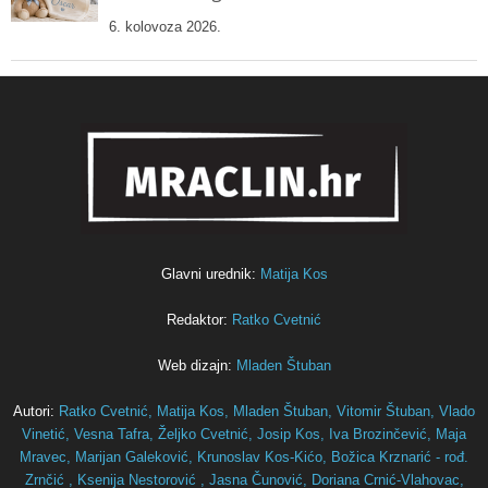
6. kolovoza 2026.
Glavni urednik:
Matija Kos
Redaktor:
Ratko Cvetnić
Web dizajn:
Mladen Štuban
Autori:
Ratko Cvetnić,
Matija Kos,
Mladen Štuban,
Vitomir Štuban,
Vlado
Vinetić,
Vesna Tafra,
Željko Cvetnić,
Josip Kos,
Iva Brozinčević,
Maja
Mravec,
Marijan Galeković,
Krunoslav Kos-Kićo,
Božica Krznarić - rođ.
Zrnčić ,
Ksenija Nestorović ,
Jasna Čunović,
Doriana Crnić-Vlahovac,