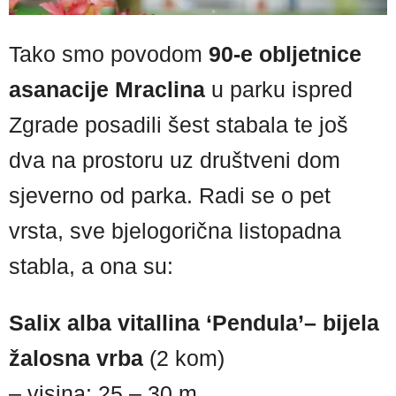
Tako smo povodom
90-e obljetnice
asanacije Mraclina
u parku ispred
Zgrade posadili šest stabala te još
dva na prostoru uz društveni dom
sjeverno od parka. Radi se o pet
vrsta, sve bjelogorična listopadna
stabla, a ona su:
Salix alba vitallina ‘Pendula’– bijela
žalosna vrba
(2 kom)
– visina: 25 – 30 m