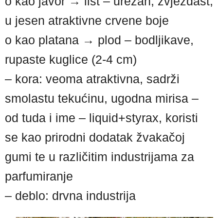
o kao javor → list – urezan, zvjezdast,
u jesen atraktivne crvene boje
o kao platana → plod – bodljikave,
rupaste kuglice (2-4 cm)
– kora: veoma atraktivna, sadrži
smolastu tekućinu, ugodna mirisa –
od tuda i ime – liquid+styrax, koristi
se kao prirodni dodatak žvakačoj
gumi te u različitim industrijama za
parfumiranje
– deblo: drvna industrija