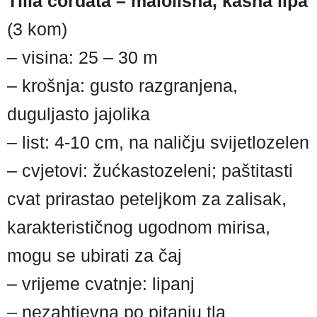
Tilia cordata – malolisna, kasna lipa
(3 kom)
– visina: 25 – 30 m
– krošnja: gusto razgranjena,
duguljasto jajolika
– list: 4-10 cm, na naličju svijetlozelen
– cvjetovi: žućkastozeleni; paštitasti
cvat prirastao peteljkom za zalisak,
karakterističnog ugodnom mirisa,
mogu se ubirati za čaj
– vrijeme cvatnje: lipanj
– nezahtjevna po pitanju tla