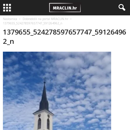
Naslovnica
Dobrodošli na portal MRACLIN.hr
1379655_524278597657747_591264962_n
1379655_524278597657747_59126496
2_n