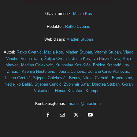
Glavni urednik:
Matija Kos
Redaktor:
Ratko Cvetnić
Web dizajn:
Mladen Štuban
Autori:
Ratko Cvetnić,
Matija Kos,
Mladen Štuban,
Vitomir Štuban,
Vlado
Vinetić,
Vesna Tafra,
Željko Cvetnić,
Josip Kos,
Iva Brozinčević,
Maja
Mravec,
Marijan Galeković,
Krunoslav Kos-Kićo,
Božica Krznarić - rođ.
Zrnčić ,
Ksenija Nestorović ,
Jasna Čunović,
Doriana Crnić-Vlahovac,
Jelena Cvetnić,
Stjepan Galeković - Benov,
Nikola Cvetnić - Esperantov,
Nedjeljko Babić,
Stjepan Čunčić,
Zvonimir Šafar,
Dorotea Štuban,
Goran
Vukašinec,
Nenad Kovačić - Krempi ...
Kontaktirajte nas:
mraclin@mraclin.hr