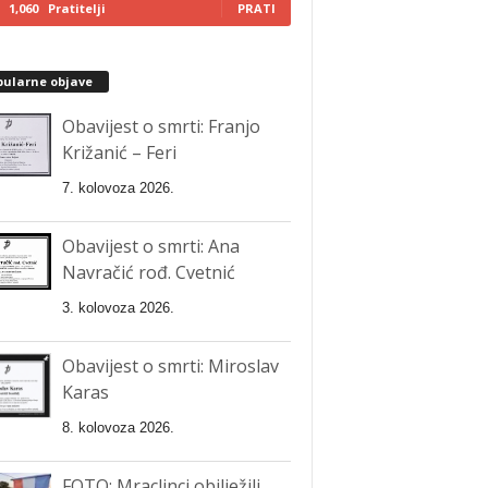
1,060
Pratitelji
PRATI
pularne objave
Obavijest o smrti: Franjo
Križanić – Feri
7. kolovoza 2026.
Obavijest o smrti: Ana
Navračić rođ. Cvetnić
3. kolovoza 2026.
Obavijest o smrti: Miroslav
Karas
8. kolovoza 2026.
FOTO: Mraclinci obilježili