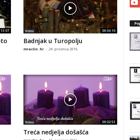
Po
:13:07
00:04:10
Video
oto
Badnjak u Turopolju
mraclin. hr
-
24. prosinca 2016.
00:02:53
Video
Treća nedjelja došašća