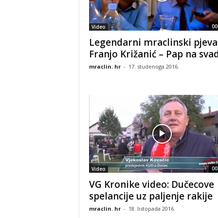
00
Video
Legendarni mraclinski pjeva
Franjo Križanić – Pap na sva
mraclin. hr
-
17. studenoga 2016.
00
Video
VG Kronike video: Dučecove
spelancije uz paljenje rakije
mraclin. hr
-
18. listopada 2016.