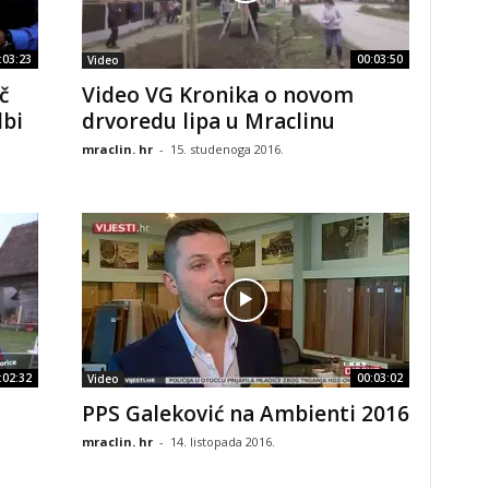
:03:23
00:03:50
Video
č
Video VG Kronika o novom
dbi
drvoredu lipa u Mraclinu
mraclin. hr
-
15. studenoga 2016.
:02:32
00:03:02
Video
PPS Galeković na Ambienti 2016
mraclin. hr
-
14. listopada 2016.