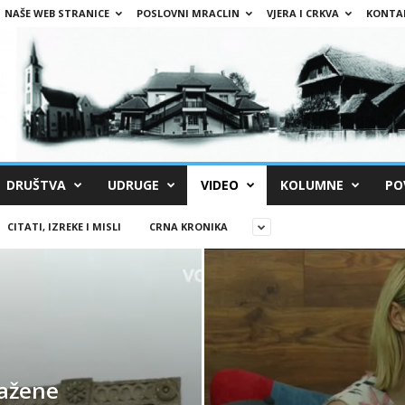
NAŠE WEB STRANICE
POSLOVNI MRACLIN
VJERA I CRKVA
KONTA
DRUŠTVA
UDRUGE
VIDEO
KOLUMNE
PO
CITATI, IZREKE I MISLI
CRNA KRONIKA
lažene