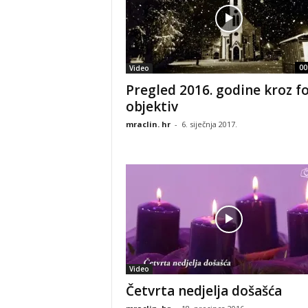
00
Video
Pregled 2016. godine kroz f
objektiv
mraclin. hr
-
6. siječnja 2017.
Video
Četvrta nedjelja došašća