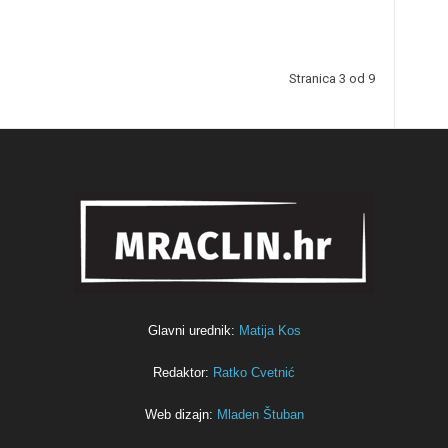
Stranica 3 od 9
Glavni urednik:
Matija Kos
Redaktor:
Ratko Cvetnić
Web dizajn:
Mladen Štuban