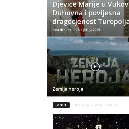
Djevice Marije u Vukovi
Duhovna i povijesna
dragocjenost Turopolj
mraclin. hr
-
25. siječnja 2025.
Zemlja heroja
VIDEO
Naslovnica
Video
Stranica 3