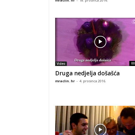
mraclin. hr
-
18. prosinca 2016.
00
Video
Druga nedjelja došašća
mraclin. hr
-
4. prosinca 2016.