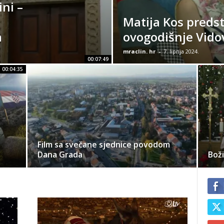
ni –
Matija Kos preds
a
ovogodišnje Vido
mraclin. hr
-
7. lipnja 2024.
00:07:49
00:04:35
Film sa svečane sjednice povodom
Dana Grada
Boži