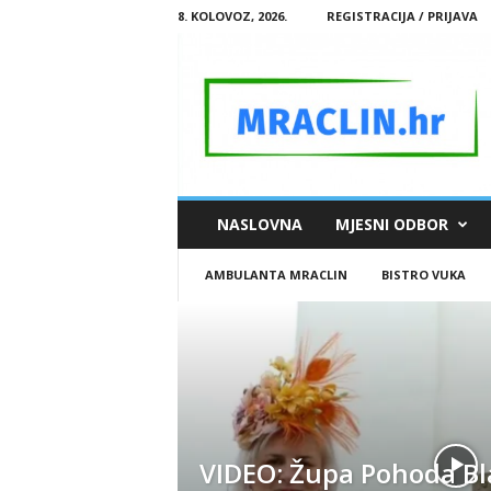
8. KOLOVOZ, 2026.
REGISTRACIJA / PRIJAVA
M
NASLOVNA
MJESNI ODBOR
R
A
AMBULANTA MRACLIN
BISTRO VUKA
C
L
I
N
.
H
R
VIDEO: Župa Pohoda B