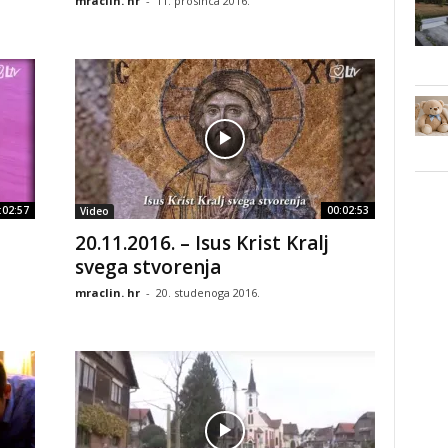
mraclin. hr
-
11. prosinca 2016.
:02:57
00:02:53
Video
20.11.2016. – Isus Krist Kralj
svega stvorenja
mraclin. hr
-
20. studenoga 2016.