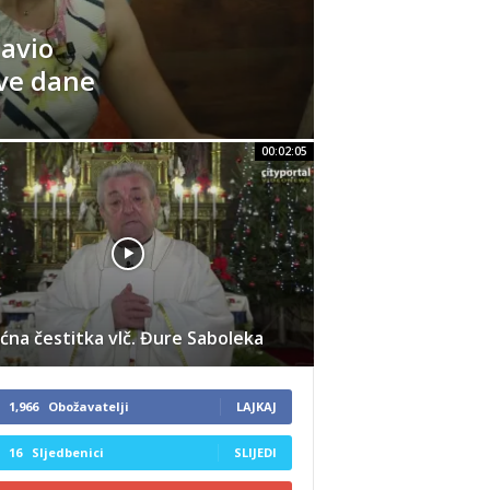
tavio
ve dane
00:02:05
ćna čestitka vlč. Đure Saboleka
1,966
Obožavatelji
LAJKAJ
16
Sljedbenici
SLIJEDI