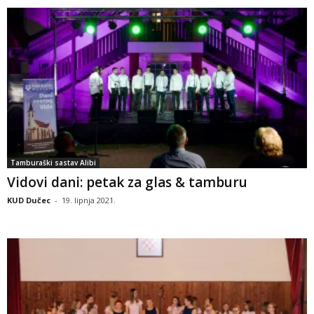
Tamburaški sastav Alibi
Vidovi dani: petak za glas & tamburu
KUD Dučec
-
19. lipnja 2021.