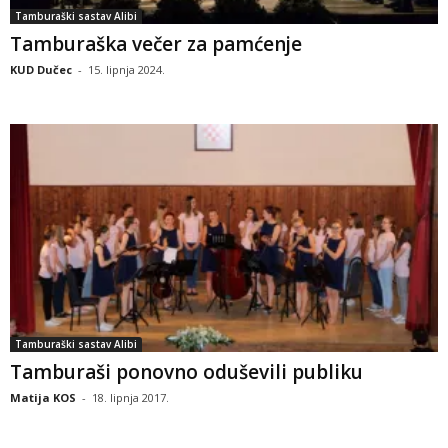
Tamburaški sastav Alibi
Tamburaška večer za pamćenje
KUD Dučec
-
15. lipnja 2024.
Tamburaški sastav Alibi
Tamburaši ponovno oduševili publiku
Matija KOS
-
18. lipnja 2017.