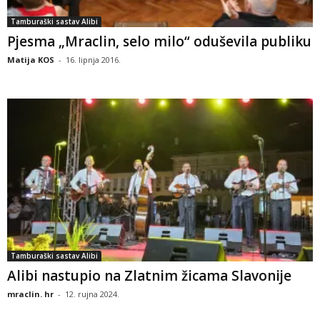
Tamburaški sastav Alibi
Pjesma „Mraclin, selo milo“ oduševila publiku
Matija KOS
-
16. lipnja 2016.
Tamburaški sastav Alibi
Alibi nastupio na Zlatnim žicama Slavonije
mraclin. hr
-
12. rujna 2024.