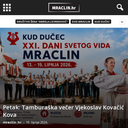
DRUŠTVO ŽENA "ANĐELA LOVREKOVIĆ"
DVD MRACLIN
KUD DUČEC
Petak: Tamburaška večer Vjekoslav Kovačić
Kova
mraclin. hr
-
19. lipnja 2026.