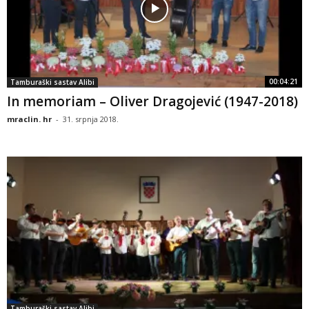
00:04:21
Tamburaški sastav Alibi
In memoriam – Oliver Dragojević (1947-2018)
mraclin. hr
-
31. srpnja 2018.
Tamburaški sastav Alibi