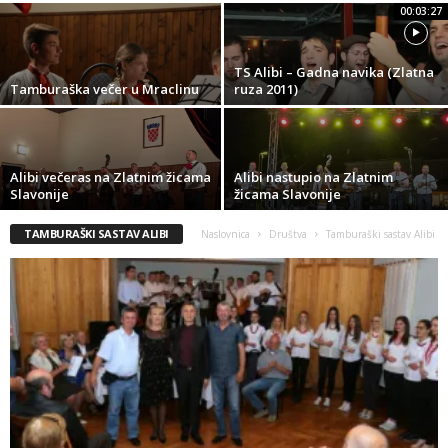
00:03:27
TS Alibi – Gadna navika (Zlatna
Tamburaška večer u Mraclinu
ruza 2011)
Alibi večeras na Zlatnim žicama
Alibi nastupio na Zlatnim
Slavonije
žicama Slavonije
TAMBURAŠKI SASTAV ALIBI
Naslovnica
Društva
Tamburaški sastav Alibi