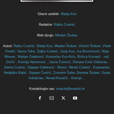
Glavni urednik:
Matija Kos
Redaktor:
Ratko Cvetnić
Web dizajn:
Mladen Štuban
Autori:
Ratko Cvetnić,
Matija Kos,
Mladen Štuban,
Vitomir Štuban,
Vlado
Vinetić,
Vesna Tafra,
Željko Cvetnić,
Josip Kos,
Iva Brozinčević,
Maja
Mravec,
Marijan Galeković,
Krunoslav Kos-Kićo,
Božica Krznarić - rođ.
Zrnčić ,
Ksenija Nestorović ,
Jasna Čunović,
Doriana Crnić-Vlahovac,
Jelena Cvetnić,
Stjepan Galeković - Benov,
Nikola Cvetnić - Esperantov,
Nedjeljko Babić,
Stjepan Čunčić,
Zvonimir Šafar,
Dorotea Štuban,
Goran
Vukašinec,
Nenad Kovačić - Krempi ...
Kontaktirajte nas:
mraclin@mraclin.hr