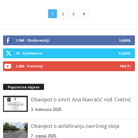
1
2
3
1,966
Obožavatelji
LAJKAJ
16
Sljedbenici
SLIJEDI
1,060
Pratitelji
PRATI
Popularne objave
Obavijest o smrti: Ana Navračić rođ. Cvetnić
3. kolovoza 2026.
Obavijest o asfaltiranju završnog sloja
7. srpnja 2026.